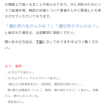
の頻度より高くなることが知られており、がん予防のためにリ
スク低減手術、検診の計画について患者さんやご家族ととも考
えさせていただいております。
「遺伝性の乳がんかな？」「遺伝性のがんかな？」
と悩まれた場合は、当診療部に相談ください。
問い合わせ方法は、
下記
に示しておりますHPよりご覧くださ
い。
※１．条件
・45才以下の乳がん。
・60才以下のトリプルネガテイブ乳がん。
・2個以上の原発性乳がん（同時性、異時性は問わない）。
・第3度の近親者内（いとこ、曾孫、甥や姪の子など）に乳がん、卵巣
がん、膵がんの人がいる。
・男性乳がん。